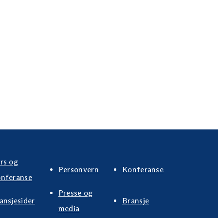
rs og
Personvern
Konferanse
nferanse
Presse og
ansjesider
Bransje
media