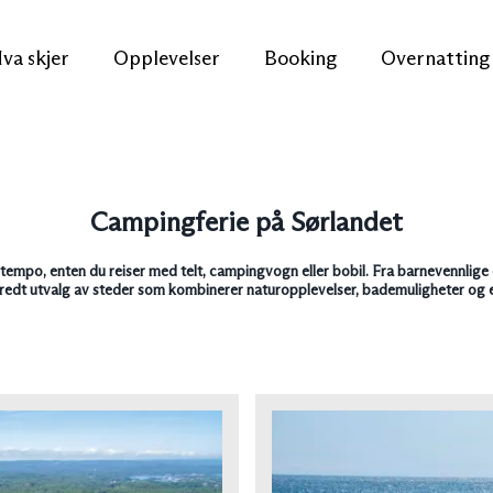
va skjer
Opplevelser
Booking
Overnatting
Campingferie på Sørlandet
et tempo, enten du reiser med telt, campingvogn eller bobil. Fra barnevennlige 
bredt utvalg av steder som kombinerer naturopplevelser, bademuligheter og e