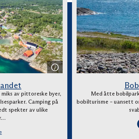
landet
Bob
 miks av pittoreske byer,
Med åtte bobilpark
elsesparker. Camping på
bobilturisme – uansett o
dt spekter av ulike
sva
er…
e