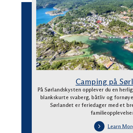
Camping på Sør
På Sørlandskysten opplever du en herlig
blankskurte svaberg, båtliv og fornøy
Sørlandet er feriedager med et bre
familieopplevels
Learn Mor