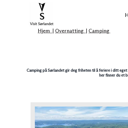
top-
top-
anchor
anchor
H
Hjem
|
Overnatting
|
Camping
Camping på Sørlandet gir deg friheten til å feriere i ditt eg
her finner du et 