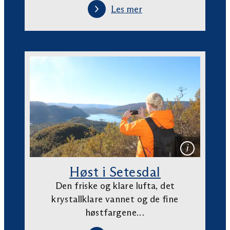
Les mer
Høst i Setesdal
Den friske og klare lufta, det
krystallklare vannet og de fine
høstfargene…