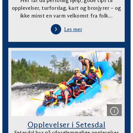
Her får du personlig hjelp, gode tips til
opplevelser, turforslag, kart og brosjyrer – og
ikke minst en varm velkomst fra folk…
Les mer
Opplevelser i Setesdal
Setesdal byr på uforglemmelige opplevelser