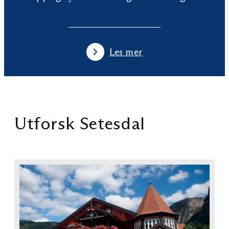
Les mer
Utforsk Setesdal